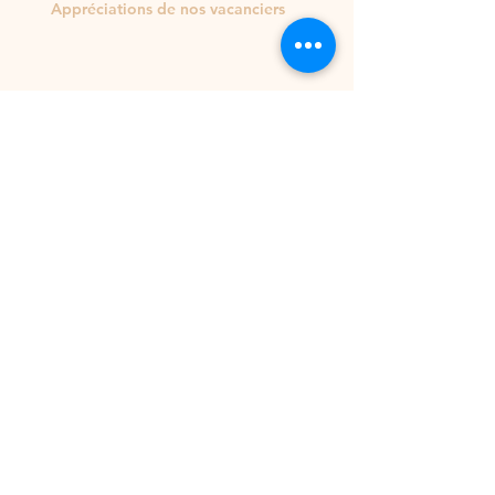
Appréciations de nos vacanciers
Location Pitaya vous souhaite
de joyeuses fêtes de fin d'année
!
Le Morne Larcher
Baptême de plongée