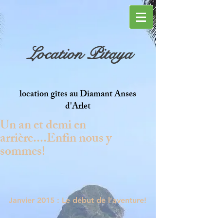
Location Pitaya
location gîtes au Diamant Anses
d'Arlet
Un an et demi en
arrière....Enfin nous y
sommes!
Janvier 2015 : Le début de l'aventure!