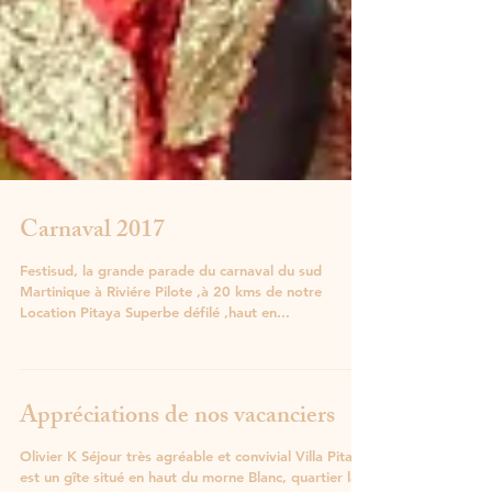
Carnaval 2017
Festisud, la grande parade du carnaval du sud
Martinique à Riviére Pilote ,à 20 kms de notre
Location Pitaya Superbe défilé ,haut en...