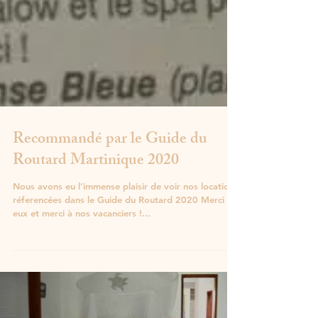
Recommandé par le Guide du
Routard Martinique 2020
Nous avons eu l'immense plaisir de voir nos locations
réferencées dans le Guide du Routard 2020 Merci à
eux et merci à nos vacanciers !...